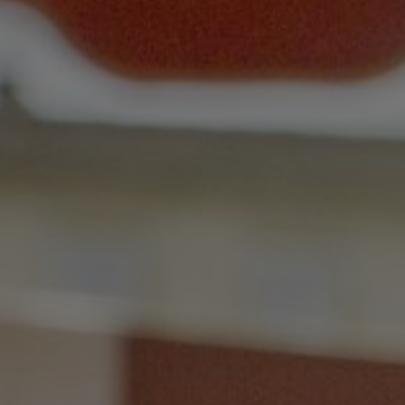
A
T
I
O
N