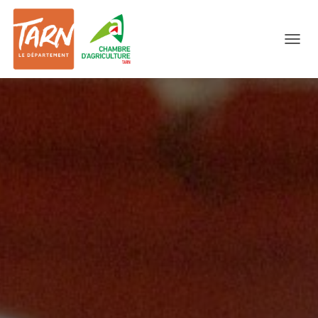
O
U
V
R
I
R
/
F
E
R
M
E
R
L
A
N
A
V
I
G